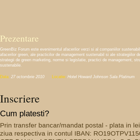
Prezentare
GreenBiz Forum este evenimentul afacerilor verzi si al companiilor sustenabile. 
afacerilor green, ale practicilor de management sustenabil si ale strategiilor 
strategii de green marketing, norme si legislatie, practici de management, str
sustenabile.
Data:
27 octombrie 2010
Locatie:
Hotel Howard Johnson Sala Platinum
Inscriere
Cum platesti?
Prin transfer bancar/mandat postal - plata in le
ziua respectiva in contul IBAN: RO19OTPV1