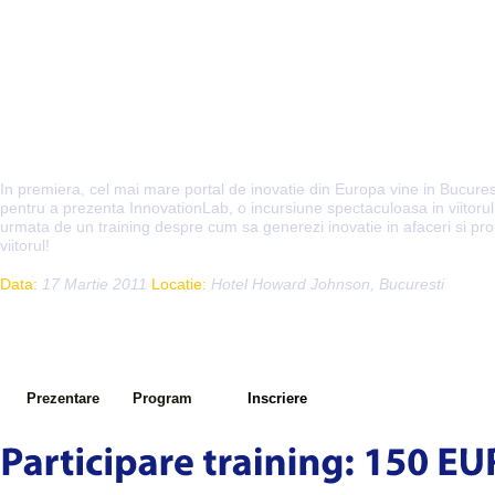
In premiera, cel mai mare portal de inovatie din Europa vine in Bucuresti 
pentru a prezenta InnovationLab, o incursiune spectaculoasa in viitorul
urmata de un training despre cum sa generezi inovatie in afaceri si pro
viitorul!
Data:
17 Martie 2011
Locatie:
Hotel Howard Johnson, Bucuresti
Prezentare
Program
Inscriere