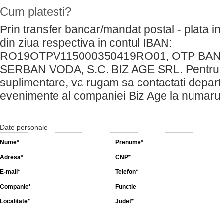
Cum platesti?
Prin transfer bancar/mandat postal - plata in
din ziua respectiva in contul IBAN:
RO19OTPV115000350419RO01, OTP BAN
SERBAN VODA, S.C. BIZ AGE SRL. Pentru i
suplimentare, va rugam sa contactati depar
evenimente al companiei Biz Age la numarul
Date personale
Nume*
Prenume*
Adresa*
CNP*
E-mail*
Telefon*
Companie*
Functie
Localitate*
Judet*