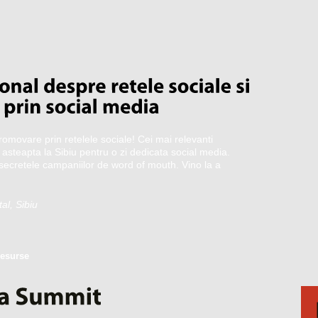
promovare prin retelele sociale! Cei mai relevanti
e asteapta la Sibiu pentru o zi dedicata social media.
i secretele campaniilor de word of mouth. Vino la a
al, Sibiu
esurse