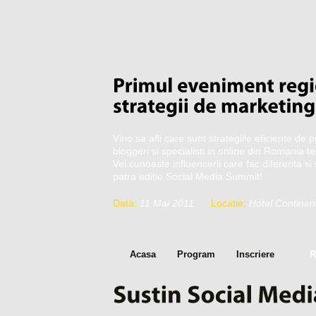
Vino sa afli care sunt strategiile eficiente de 
bloggeri si specialisti in online din Romania t
Vei cunoaste influencerii care fac diferenta s
patra editie Social Media Summit!
Data:
11 Mai 2011
Locatie:
Hotel Continent
Acasa
Program
Inscriere
R